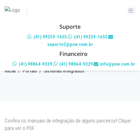
Suporte
(41) 99259-1655
(41) 99259-1655
suporte2@pow.com.br
SISTEMAS INTEGRADOS
Financeiro
(41) 98864-9329
(41) 98864-9329
info@pow.com.br
Inicial
/
Portais
/
Sistemas integrados
Confira os manuais de integração de alguns parceiros! Clique
para ver o PDF.