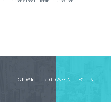
seu site com a rede PortaisImobiliarios.com
© POW Internet / ORIONWEB INF. e TEC. LTDA.