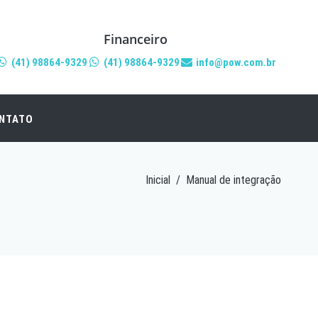
Financeiro
(41) 98864-9329
(41) 98864-9329
info@pow.com.br
NTATO
Inicial
/
Manual de integração