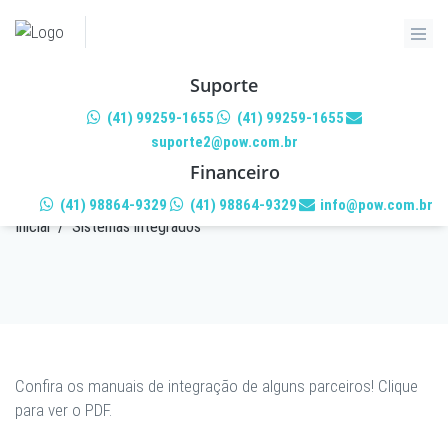
Suporte
(41) 99259-1655
(41) 99259-1655
suporte2@pow.com.br
SISTEMAS INTEGRADOS
Financeiro
(41) 98864-9329
(41) 98864-9329
info@pow.com.br
Inicial
/
Sistemas integrados
Confira os manuais de integração de alguns parceiros! Clique
para ver o PDF.