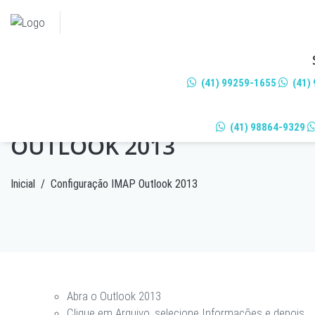
(41) 99259-1655
(41)
CONFIGURAÇÃO IMAP
(41) 98864-9329
OUTLOOK 2013
Inicial
/
Configuração IMAP Outlook 2013
Abra o Outlook 2013
Clique em
Arquivo
, selecione
Informações
e depois