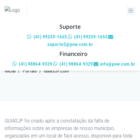
Suporte
(41) 99259-1655
(41) 99259-1655
suporte2@pow.com.br
GUIASJP.COM
Financeiro
(41) 98864-9329
(41) 98864-9329
info@pow.com.br
Inicial
/
Portais
/
GuiaSJP.com
GUIASJP foi criado após a constatação da falta de
informações sobre as empresas de nosso município,
organizadas em um local de fácil acesso, disponível para toda