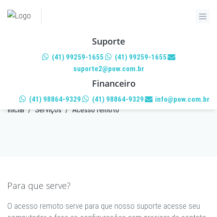
Suporte
(41) 99259-1655
(41) 99259-1655
suporte2@pow.com.br
ACESSO REMOTO
Financeiro
(41) 98864-9329
(41) 98864-9329
info@pow.com.br
Inicial
/
Serviços
/
Acesso remoto
Para que serve?
O acesso remoto serve para que nosso suporte acesse seu